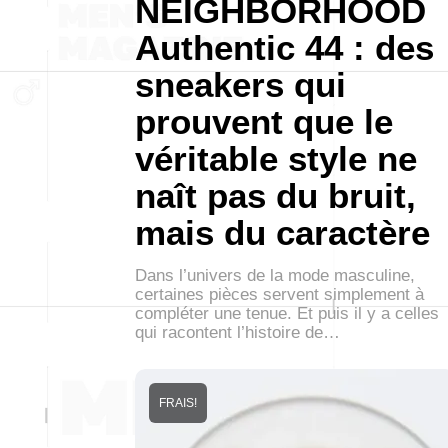
NEIGHBORHOOD
Authentic 44 : des
sneakers qui
prouvent que le
véritable style ne
naît pas du bruit,
mais du caractère
Dans l’univers de la mode masculine,
certaines pièces servent simplement à
compléter une tenue. Et puis il y a celles
qui racontent l’histoire de…
FRAIS!