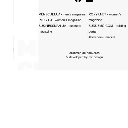
MENSCULT.UA
- men's magazine
ROXY7.NET
- women's
ROXY.UA
- women's magazine
magazine
BUSINESSMAN.UA
- business
BUDUEMO.COM
- building
magazine
portal
4kiev.com
- market
archives de nouvelles
© developed by
mc design