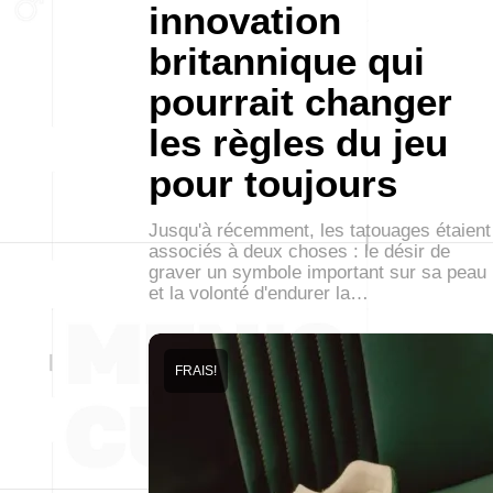
innovation
britannique qui
pourrait changer
les règles du jeu
pour toujours
Jusqu'à récemment, les tatouages étaient
associés à deux choses : le désir de
graver un symbole important sur sa peau
et la volonté d'endurer la…
FRAIS!