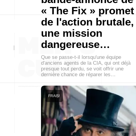
« The Fix » promet
de l'action brutale,
une mission
dangereuse…
Que se passe-t-il lorsqu'une équipe
d'anciens agents de la CIA, qui ont déjà
presque tout perdu, se voit offrir une
dernière chance de réparer les…
FRAIS!