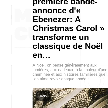
première bande-
annonce d'«
Ebenezer: A
Christmas Carol »
transforme un
classique de Noël
en…
À Noël, on pense généralement aux
lumières, aux cadeaux, à la chaleur d'une
cheminée et aux histoires familières que
l'on aime revoir chaque année.…
FRAIS!