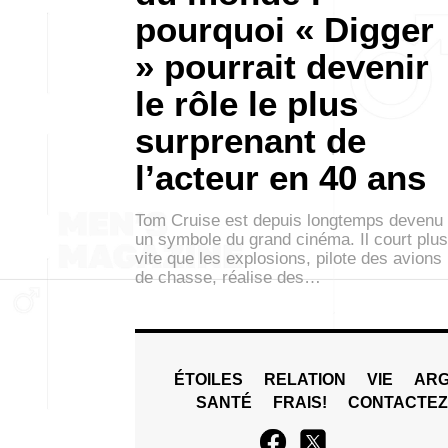
pourquoi « Digger
» pourrait devenir
le rôle le plus
surprenant de
l’acteur en 40 ans
Tom Cruise est depuis longtemps devenu
un symbole du grand cinéma. Il court plus
vite que les explosions, pilote des avions
de chasse, réalise des…
ÉTOILES
RELATION
VIE
ARG
SANTÉ
FRAIS!
CONTACTE