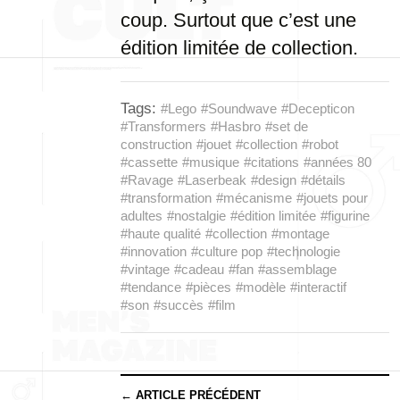
coup. Surtout que c’est une
édition limitée de collection.
Tags:
#Lego
#Soundwave
#Decepticon
#Transformers
#Hasbro
#set de
construction
#jouet
#collection
#robot
#cassette
#musique
#citations
#années 80
#Ravage
#Laserbeak
#design
#détails
#transformation
#mécanisme
#jouets pour
adultes
#nostalgie
#édition limitée
#figurine
#haute qualité
#collection
#montage
#innovation
#culture pop
#technologie
#vintage
#cadeau
#fan
#assemblage
#tendance
#pièces
#modèle
#interactif
#son
#succès
#film
← ARTICLE PRÉCÉDENT