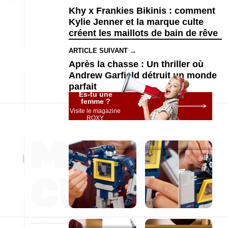
Khy x Frankies Bikinis : comment
Kylie Jenner et la marque culte
créent les maillots de bain de rêve
ARTICLE SUIVANT →
Après la chasse : Un thriller où
Andrew Garfield détruit un monde
parfait
Es-tu une
femme ?
Visite le magazine
ROXY