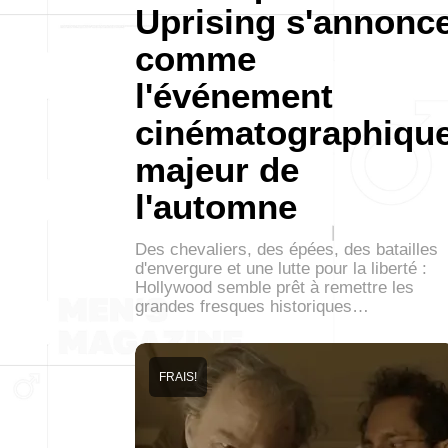
Uprising s'annonc
comme
l'événement
cinématographiqu
majeur de
l'automne
Des chevaliers, des épées, des batailles
d'envergure et une lutte pour la liberté :
Hollywood semble prêt à remettre les
grandes fresques historiques…
FRAIS!