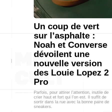
Un coup de vert
sur l’asphalte :
Noah et Converse
dévoilent une
nouvelle version
des Louie Lopez 2
Pro
Parfois, pour attirer l’attention, inutile de
crier haut et fort qui l’on est. Il suffit de
sortir dans la rue avec la bonne paire de
sneakers.