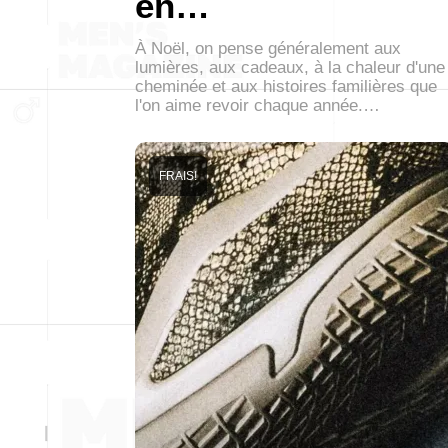
en…
À Noël, on pense généralement aux
lumières, aux cadeaux, à la chaleur d'une
cheminée et aux histoires familières que
l'on aime revoir chaque année.…
FRAIS!