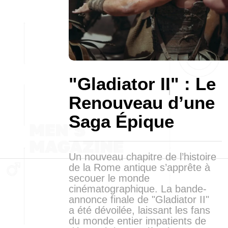
"Gladiator II" : Le
Renouveau d’une
Saga Épique
Un nouveau chapitre de l’histoire
de la Rome antique s’apprête à
secouer le monde
cinématographique. La bande-
annonce finale de "Gladiator II"
a été dévoilée, laissant les fans
du monde entier impatients de