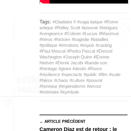
Tags:
#Gladiator II
#saga épique
#Rome
antique
#Ridley Scott
#pouvoir
#intrigues
#vengeance
#Colisée
#Lucius
#Maximus
#héros
#histoire
#tragédie
#batailles
#politique
#émotions
#espoir
#casting
#Paul Mescal
#Pedro Pascal
#Denzel
Washington
#Joseph Quinn
#Connie
Nielsen
#Derek Jacobi
#bande-son
#héritage
#gloire
#destin
#Rome
#résilience
#spectacle
#public
#film
#suite
#héros
#chaos
#culture
#pouvoir
#honneur
#impérialisme
#amour
#mémoire
#symbole
← ARTICLE PRÉCÉDENT
Cameron Diaz est de retour : le