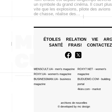
un symbole du grand cinéma. Il court plus
vite que les explosions, pilote des avions
de chasse, réalise des…
ÉTOILES
RELATION
VIE
ARG
SANTÉ
FRAIS!
CONTACTE
MENSCULT.UA
- men's magazine
ROXY7.NET
- women's
ROXY.UA
- women's magazine
magazine
BUSINESSMAN.UA
- business
BUDUEMO.COM
- building
magazine
portal
4kiev.com
- market
archives de nouvelles
© developed by
mc design