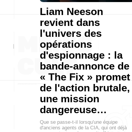
Liam Neeson
revient dans
l'univers des
opérations
d'espionnage : la
bande-annonce de
« The Fix » promet
de l'action brutale,
une mission
dangereuse…
Que se passe-t-il lorsqu'une équipe
d'anciens agents de la CIA, qui ont déjà