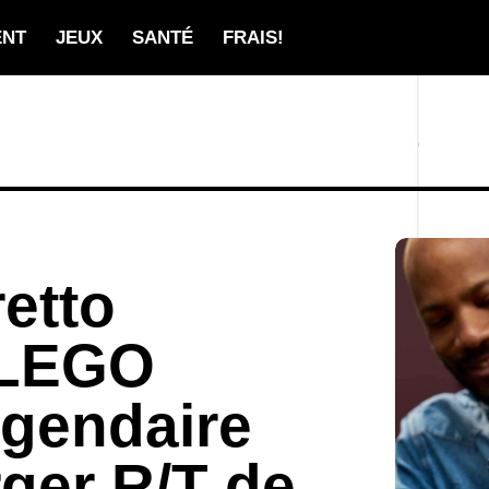
ENT
JEUX
SANTÉ
FRAIS!
etto
 LEGO
égendaire
ger R/T de