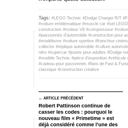
Tags:
#LEGO Technic
#Dodge Charger R/T
#F
#voiture emblématique
#muscle car
#set LEGO
construction
#moteur V8
#compresseur
#voitu
#passionnés d’automobile
#construction pour ad
#modélisme
#voiture sportive
#franchise ciném
collector
#réplique automobile
#culture automobi
nitro
#supercar
#jouets pour adultes
#Dodge noi
#modèle Technic
#pièce d’exposition
#véhicule 
#cadeau pour passionnés
#fans de Fast & Furi
classique
#construction créative
← ARTICLE PRÉCÉDENT
Robert Pattinson continue de
casser les codes : pourquoi le
nouveau film « Primetime » est
déjà considéré comme l’une des