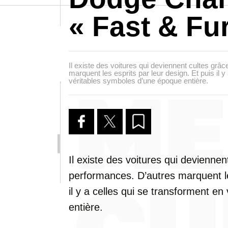
« Fast & Fu
Il existe des voitures qui deviennent cultes grâ
marquent les esprits par leur design. Et puis il y
véritables symboles d’une époque entière.
Il existe des voitures qui deviennen
performances. D’autres marquent les
il y a celles qui se transforment e
entière.