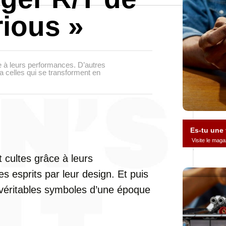
rious »
ce à leurs performances. D’autres
 a celles qui se transforment en
Es-tu une
Visite le ma
t cultes grâce à leurs
 esprits par leur design. Et puis
n véritables symboles d’une époque