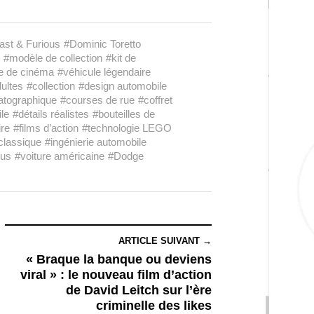
ast & Furious
#Dominic Toretto
#modèle de collection
#kit de
re de cinéma
#véhicule légendaire
ultes
#collection
#design automobile
atographique
#courses de rue
#coffret
le
#détails réalistes
#bouteilles de
re
#films d’action
#technologie LEGO
classique
#ingénierie automobile
ous
#voiture américaine
#Dodge
ARTICLE SUIVANT →
« Braque la banque ou deviens
viral » : le nouveau film d’action
de David Leitch sur l’ère
criminelle des likes