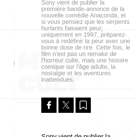
Sony vient de publier la
première bande-annonce de la
nouvelle comédie Anaconda, et
si vous pensiez que les serpents
hurlants faisaient peur
uniquement en 1997, préparez-
vous à redéfinir la peur avec une
bonne dose de rire. Cette fois, le
film n’est pas un remake de
l’horreur culte, mais une histoire
comique sur l’âge adulte, la
nostalgie et les aventures
inattendues.
Sony vient de publier la