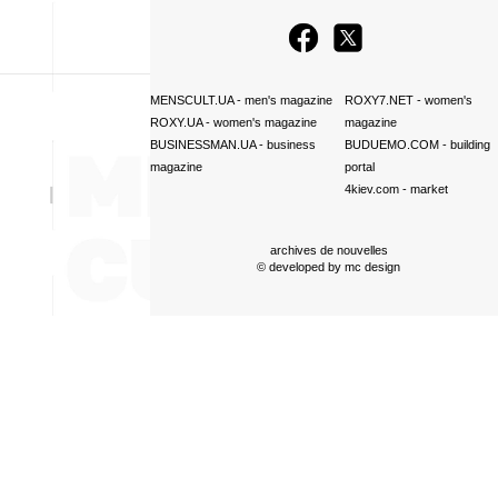
MENSCULT.UA
- men's magazine
ROXY7.NET
- women's
ROXY.UA
- women's magazine
magazine
BUSINESSMAN.UA
- business
BUDUEMO.COM
- building
magazine
portal
4kiev.com
- market
archives de nouvelles
© developed by
mc design