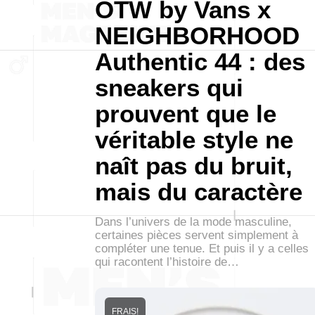
OTW by Vans x
NEIGHBORHOOD
Authentic 44 : des
sneakers qui
prouvent que le
véritable style ne
naît pas du bruit,
mais du caractère
Dans l’univers de la mode masculine,
certaines pièces servent simplement à
compléter une tenue. Et puis il y a celles
qui racontent l’histoire de…
FRAIS!