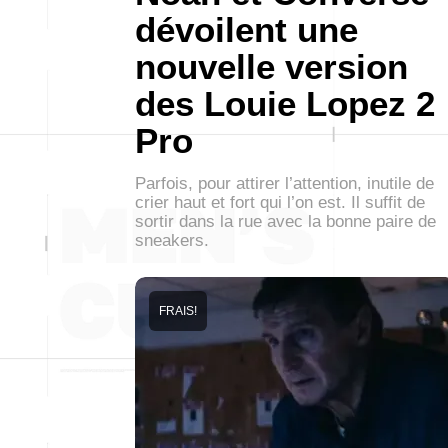
dévoilent une
nouvelle version
des Louie Lopez 2
Pro
Parfois, pour attirer l’attention, inutile de
crier haut et fort qui l’on est. Il suffit de
sortir dans la rue avec la bonne paire de
sneakers.
FRAIS!