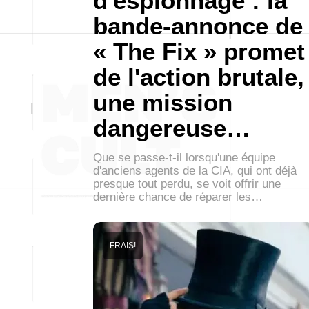
d'espionnage : la
bande-annonce de
« The Fix » promet
de l'action brutale,
une mission
dangereuse…
Que se passe-t-il lorsqu'une équipe
d'anciens agents de la CIA, qui ont déjà
presque tout perdu, se voit offrir une
dernière chance de réparer les…
FRAIS!