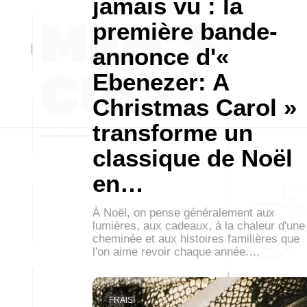
jamais vu : la
première bande-
annonce d'«
Ebenezer: A
Christmas Carol »
transforme un
classique de Noël
en…
À Noël, on pense généralement aux
lumières, aux cadeaux, à la chaleur d'une
cheminée et aux histoires familières que
l'on aime revoir chaque année.…
FRAIS!