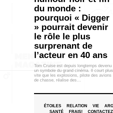
du monde :
pourquoi « Digger
» pourrait devenir
le rôle le plus
surprenant de
l’acteur en 40 ans
Tom Cruise est depuis longtemps devenu
un symbole du grand cinéma. Il court plus
vite que les explosions, pilote des avions
de chasse, réalise des…
ÉTOILES
RELATION
VIE
ARG
SANTÉ
FRAIS!
CONTACTE