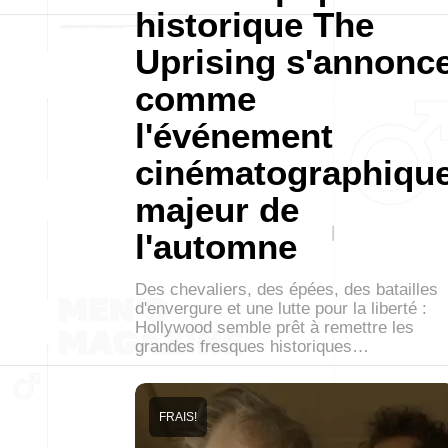
historique The
Uprising s'annonc
comme
l'événement
cinématographiqu
majeur de
l'automne
Des chevaliers, des épées, des batailles
d'envergure et une lutte pour la liberté :
Hollywood semble prêt à remettre les
grandes fresques historiques…
FRAIS!