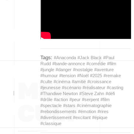
Tags:
#Anaconda
#Jack Black
#Paul
Rudd
#bande-annonce
#comédie
#film
#jungle
#danger
#nostalgie
#aventure
#humour
#tension
#Noël
#2025
#remake
#culte
#cinéma
#amitié
#croissance
#jeunesse
#scénario
#réalisateur
#casting
#Thandiwe Newton
#Steve Zahn
#défi
#drôle
#action
#peur
#serpent
#film
#spectacle
#stars
#cinématographie
#rebondissements
#émotion
#rires
#divertissement
#excitant
#épique
#classique