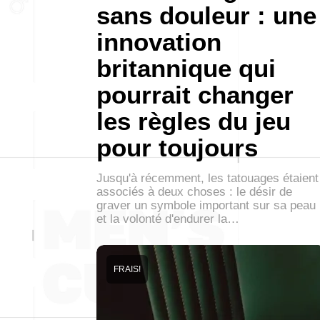
sans douleur : une
innovation
britannique qui
pourrait changer
les règles du jeu
pour toujours
Jusqu'à récemment, les tatouages étaient
associés à deux choses : le désir de
graver un symbole important sur sa peau
et la volonté d'endurer la…
FRAIS!