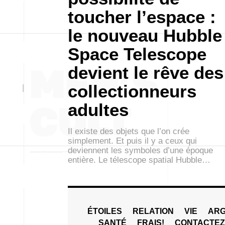
toucher l’espace :
le nouveau Hubble
Space Telescope
devient le rêve des
collectionneurs
adultes
Il existe des objets que l’on crée
simplement. Et puis il y a ceux qui
deviennent les symboles d’une époque
entière. Le télescope spatial Hubble…
ÉTOILES
RELATION
VIE
ARG
SANTÉ
FRAIS!
CONTACTE