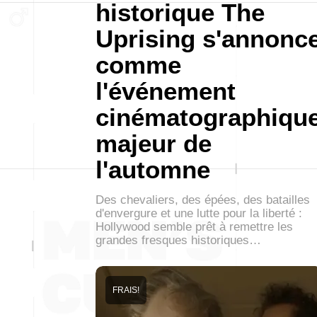
historique The
Uprising s'annonc
comme
l'événement
cinématographiqu
majeur de
l'automne
Des chevaliers, des épées, des batailles
d'envergure et une lutte pour la liberté :
Hollywood semble prêt à remettre les
grandes fresques historiques…
FRAIS!