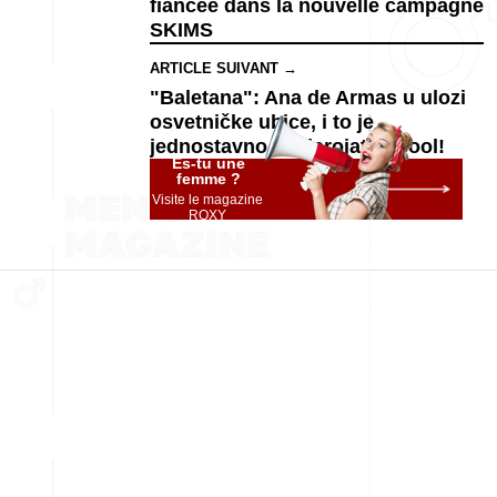
fiancée dans la nouvelle campagne
SKIMS
ARTICLE SUIVANT →
"Baletana": Ana de Armas u ulozi
osvetničke ubice, i to je
jednostavno nevjerojatno cool!
Es-tu une
femme ?
Visite le magazine
ROXY