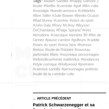
Tags:
#Adam Sandler
#Happy Gilmore 2
#suite
#Netflix
#comédie
#golf
#film culte
#nostalgie
#bande-annonce
#célébrités
#Ben Stiller
#Julie Bowen
#Benito Ocasio
#Bad Bunny
#caméos
#stars du sport
#John Daly
#Rory McIlroy
#Bryson
DeChambeau
#Paige Spiranic
#rires
#émotions
#classique
#années 90
#film de
l'année
#pause carrière
#golfeurs
#caddie
#stars du sport
#vieux fans
#humour
#retour
#suite de l’histoire
#nouveau
partenaire
#fans
#nouveaux personnages
#rebondissements inattendus
#tendances
#style comique
#Hollywood
#première
#caméos sportifs
#personnages préférés
#suite de la comédie culte
← ARTICLE PRÉCÉDENT
Patrick Schwarzenegger et sa