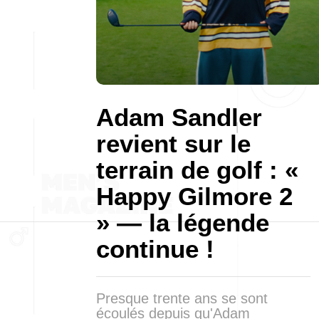
Adam Sandler
revient sur le
terrain de golf : «
Happy Gilmore 2
» — la légende
continue !
Presque trente ans se sont
écoulés depuis qu'Adam