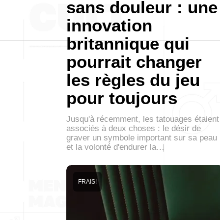
sans douleur : une
innovation
britannique qui
pourrait changer
les règles du jeu
pour toujours
Jusqu'à récemment, les tatouages étaient
associés à deux choses : le désir de
graver un symbole important sur sa peau
et la volonté d'endurer la…
FRAIS!