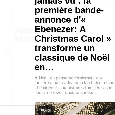
jamais vu : la
première bande-
annonce d'«
Ebenezer: A
Christmas Carol »
transforme un
classique de Noël
en…
À Noël, on pense généralement aux
lumières, aux cadeaux, à la chaleur d'une
cheminée et aux histoires familières que
l'on aime revoir chaque année.…
FRAIS!