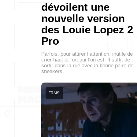
dévoilent une
nouvelle version
des Louie Lopez 2
Pro
Parfois, pour attirer l’attention, inutile de
crier haut et fort qui l’on est. Il suffit de
sortir dans la rue avec la bonne paire de
sneakers.
FRAIS!