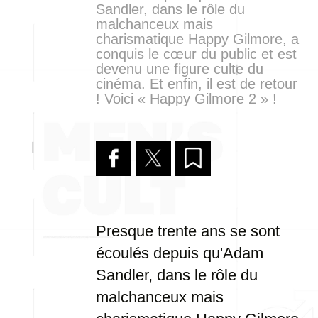
Sandler, dans le rôle du
malchanceux mais
charismatique Happy Gilmore, a
conquis le cœur du public et est
devenu une figure culte du
cinéma. Et enfin, il est de retour
! Voici « Happy Gilmore 2 » !
Presque trente ans se sont
écoulés depuis qu'Adam
Sandler, dans le rôle du
malchanceux mais