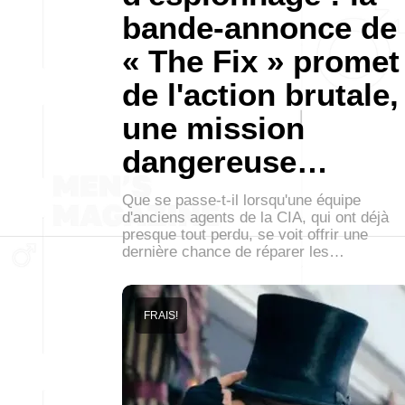
bande-annonce de
« The Fix » promet
de l'action brutale,
une mission
dangereuse…
Que se passe-t-il lorsqu'une équipe
d'anciens agents de la CIA, qui ont déjà
presque tout perdu, se voit offrir une
dernière chance de réparer les…
FRAIS!