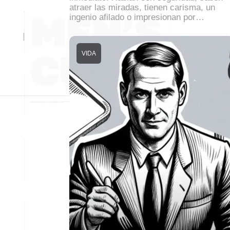
atraer las miradas, tienen carisma, un
ingenio afilado o impresionan por…
VIDA