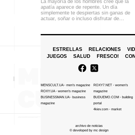
La mayoría de los hombres cree que la
apatía aparece de repente. Un día
simplemente te despiertas sin ganas de
actuar, soñar o incluso disfrutar de…
ESTRELLAS
RELACIONES
VI
JUEGOS
SALUD
FRESCO!
СO
MENSCULT.UA
- men's magazine
ROXY7.NET
- women's
ROXY.UA
- women's magazine
magazine
BUSINESSMAN.UA
- business
BUDUEMO.COM
- building
magazine
portal
4kiev.com
- market
archivo de noticias
© developed by
mc design