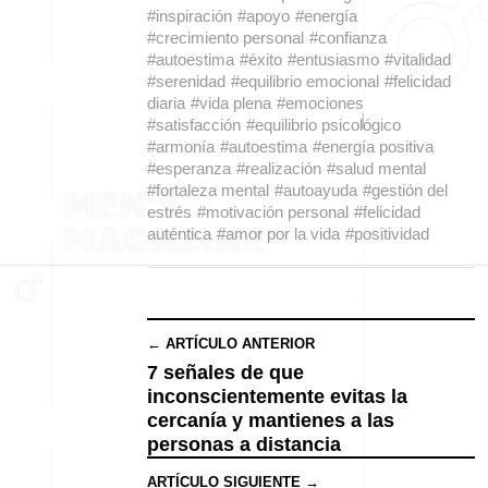
#inspiración
#apoyo
#energía
#crecimiento personal
#confianza
#autoestima
#éxito
#entusiasmo
#vitalidad
#serenidad
#equilibrio emocional
#felicidad
diaria
#vida plena
#emociones
#satisfacción
#equilibrio psicológico
#armonía
#autoestima
#energía positiva
#esperanza
#realización
#salud mental
#fortaleza mental
#autoayuda
#gestión del
estrés
#motivación personal
#felicidad
auténtica
#amor por la vida
#positividad
← ARTÍCULO ANTERIOR
7 señales de que
inconscientemente evitas la
cercanía y mantienes a las
personas a distancia
ARTÍCULO SIGUIENTE →