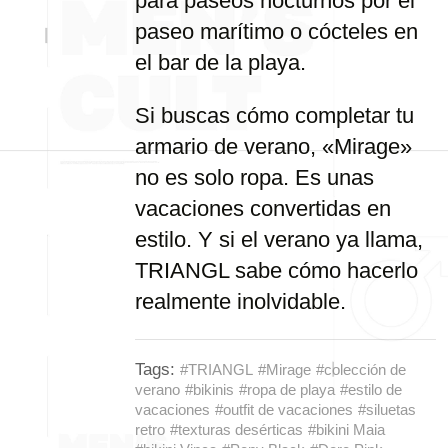
para paseos nocturnos por el
paseo marítimo o cócteles en
el bar de la playa.
Si buscas cómo completar tu
armario de verano, «Mirage»
no es solo ropa. Es unas
vacaciones convertidas en
estilo. Y si el verano ya llama,
TRIANGL sabe cómo hacerlo
realmente inolvidable.
Tags:
#TRIANGL
#Mirage
#colección de
verano
#bikinis
#ropa de playa
#estilo de
vacaciones
#outfit de vacaciones
#siluetas
retro
#texturas desérticas
#bikini Maia