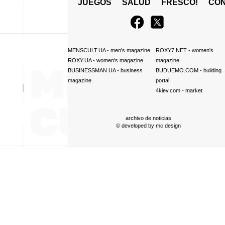
JUEGOS
SALUD
FRESCO!
СO
MENSCULT.UA
- men's magazine
ROXY7.NET
- women's
ROXY.UA
- women's magazine
magazine
BUSINESSMAN.UA
- business
BUDUEMO.COM
- building
magazine
portal
4kiev.com
- market
archivo de noticias
© developed by
mc design