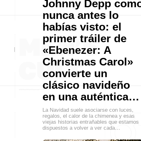
Johnny Depp com
nunca antes lo
habías visto: el
primer tráiler de
«Ebenezer: A
Christmas Carol»
convierte un
clásico navideño
en una auténtica…
La Navidad suele asociarse con luces,
regalos, el calor de la chimenea y esas
viejas historias entrañables que estamos
dispuestos a volver a ver cada…