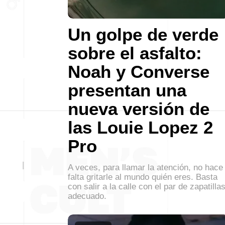
Un golpe de verde
sobre el asfalto:
Noah y Converse
presentan una
nueva versión de
las Louie Lopez 2
Pro
A veces, para llamar la atención, no hace
falta gritarle al mundo quién eres. Basta
con salir a la calle con el par de zapatilla
adecuado.