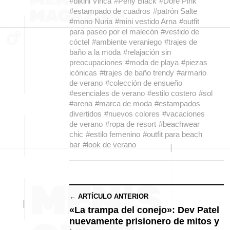
#bikini Vinca
#Peny Black
#Dore Pink
#estampado de cuadros
#patrón Salte
#mono Nuria
#mini vestido Arna
#outfit
para paseo por el malecón
#vestido de
cóctel
#ambiente veraniego
#trajes de
baño a la moda
#relajación sin
preocupaciones
#moda de playa
#piezas
icónicas
#trajes de baño trendy
#armario
de verano
#colección de ensueño
#esenciales de verano
#estilo costero
#sol
#arena
#marca de moda
#estampados
divertidos
#nuevos colores
#vacaciones
de verano
#ropa de resort
#beachwear
chic
#estilo femenino
#outfit para beach
bar
#look de verano
← ARTÍCULO ANTERIOR
«La trampa del conejo»: Dev Patel
nuevamente prisionero de mitos y