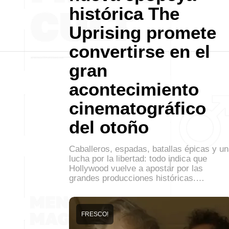
histórica The
Uprising promete
convertirse en el
gran
acontecimiento
cinematográfico
del otoño
Caballeros, espadas, batallas épicas y u
lucha por la libertad: todo indica que
Hollywood vuelve a apostar por las
grandes producciones históricas.…
FRESCO!