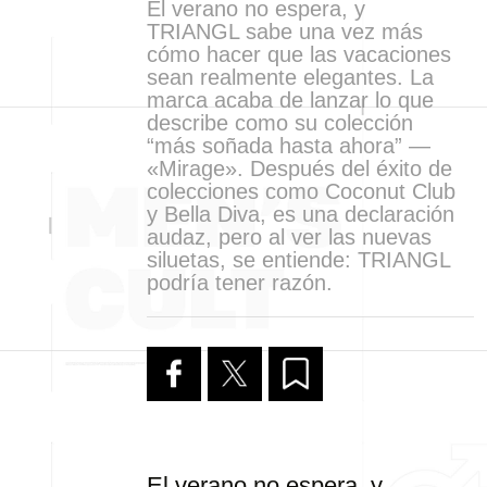
El verano no espera, y
TRIANGL sabe una vez más
cómo hacer que las vacaciones
sean realmente elegantes. La
marca acaba de lanzar lo que
describe como su colección
“más soñada hasta ahora” —
«Mirage». Después del éxito de
colecciones como Coconut Club
y Bella Diva, es una declaración
audaz, pero al ver las nuevas
siluetas, se entiende: TRIANGL
podría tener razón.
El verano no espera, y