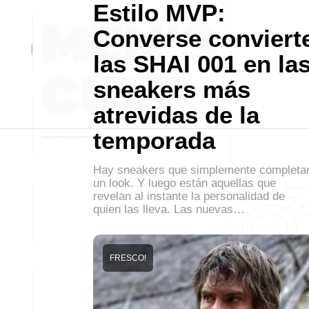
Estilo MVP:
Converse conviert
las SHAI 001 en la
sneakers más
atrevidas de la
temporada
Hay sneakers que simplemente completa
un look. Y luego están aquellas que
revelan al instante la personalidad de
quien las lleva. Las nuevas…
FRESCO!