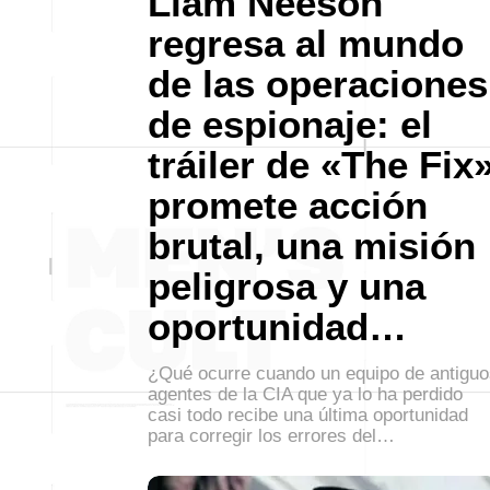
Liam Neeson
regresa al mundo
de las operaciones
de espionaje: el
tráiler de «The Fix
promete acción
brutal, una misión
peligrosa y una
oportunidad…
¿Qué ocurre cuando un equipo de antiguo
agentes de la CIA que ya lo ha perdido
casi todo recibe una última oportunidad
para corregir los errores del…