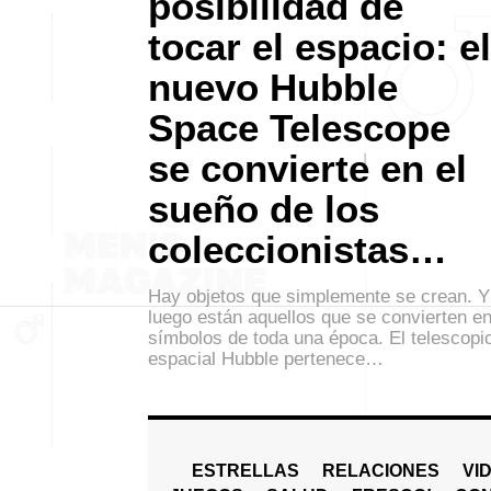
posibilidad de
tocar el espacio: el
nuevo Hubble
Space Telescope
se convierte en el
sueño de los
coleccionistas…
Hay objetos que simplemente se crean. Y
luego están aquellos que se convierten e
símbolos de toda una época. El telescopi
espacial Hubble pertenece…
ESTRELLAS
RELACIONES
VI