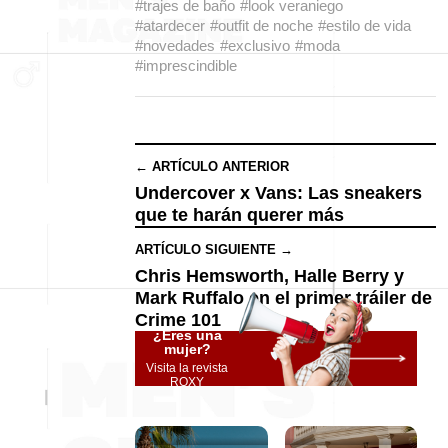
#trajes de baño
#look veraniego
#atardecer
#outfit de noche
#estilo de vida
#novedades
#exclusivo
#moda
#imprescindible
← ARTÍCULO ANTERIOR
Undercover x Vans: Las sneakers
que te harán querer más
ARTÍCULO SIGUIENTE →
Chris Hemsworth, Halle Berry y
Mark Ruffalo en el primer tráiler de
Crime 101
¿Eres una
mujer?
Visita la revista
ROXY