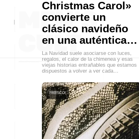
Christmas Carol»
convierte un
clásico navideño
en una auténtica…
La Navidad suele asociarse con luces,
regalos, el calor de la chimenea y esas
viejas historias entrañables que estamos
dispuestos a volver a ver cada…
FRESCO!