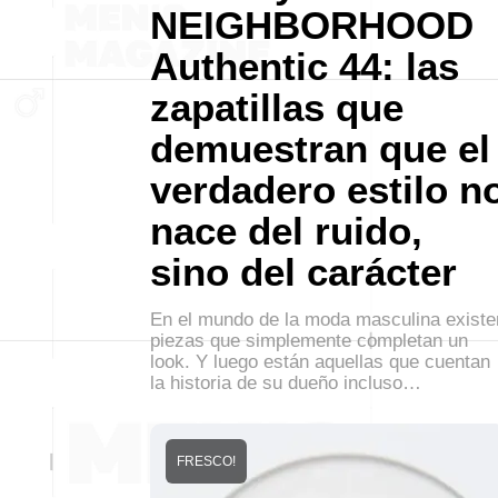
NEIGHBORHOOD
Authentic 44: las
zapatillas que
demuestran que el
verdadero estilo n
nace del ruido,
sino del carácter
En el mundo de la moda masculina existe
piezas que simplemente completan un
look. Y luego están aquellas que cuentan
la historia de su dueño incluso…
FRESCO!