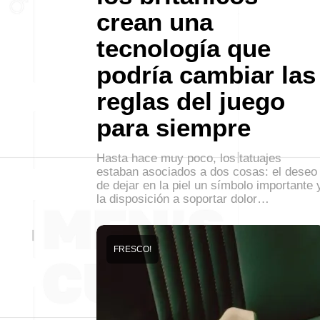
crean una
tecnología que
podría cambiar las
reglas del juego
para siempre
Hasta hace muy poco, los tatuajes
estaban asociados a dos cosas: el deseo
de dejar en la piel un símbolo importante 
la disposición a soportar dolor…
FRESCO!