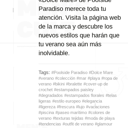
Paradiso merece toda tu
atención. Visita la página web
de la marca y descubre los
nuevos estilos que harán que
tu verano sea aún más
inolvidable.
Tags:
#Poolside Paradiso
#Dolce Mare
#verano
#colección
#mar
#playa
#ropa de
verano
#bikini
#bralette
#cover-up de
crochet
#estampados paisley
#degradados
#estampados florales
#telas
ligeras
#estilo europeo
#elegancia
#ligereza
#frescura
#lujo
#vacaciones
#piscina
#paseo marítimo
#colores de
verano
#texturas tejidas
#moda de playa
#tendencias
#outfit de verano
#glamour