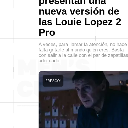
presentan una
nueva versión de
las Louie Lopez 2
Pro
A veces, para llamar la atención, no hace
falta gritarle al mundo quién eres. Basta
con salir a la calle con el par de zapatilla
adecuado.
FRESCO!