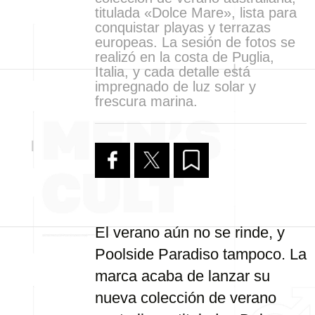
titulada «Dolce Mare», lista para
conquistar playas y terrazas
europeas. La sesión de fotos se
realizó en la costa de Puglia,
Italia, y cada detalle está
impregnado de luz solar y
frescura marina.
El verano aún no se rinde, y
Poolside Paradiso tampoco. La
marca acaba de lanzar su
nueva colección de verano