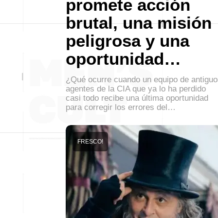
promete acción
brutal, una misión
peligrosa y una
oportunidad…
¿Qué ocurre cuando un equipo de antiguo
agentes de la CIA que ya lo ha perdido
casi todo recibe una última oportunidad
para corregir los errores del…
FRESCO!