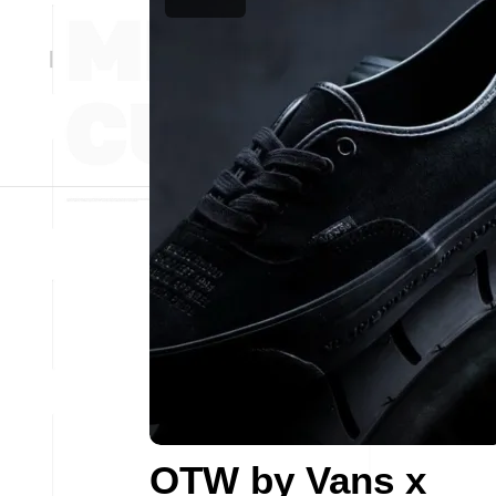
OTW by Vans x