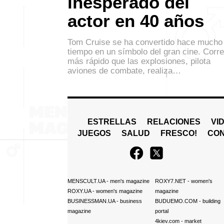
inesperado del
actor en 40 años
Tom Cruise se ha convertido hace mucho
tiempo en un símbolo del gran cine. Corre
más rápido que las explosiones, pilota
aviones de combate, realiza…
ESTRELLAS
RELACIONES
VI
JUEGOS
SALUD
FRESCO!
СO
MENSCULT.UA
- men's magazine
ROXY7.NET
- women's
ROXY.UA
- women's magazine
magazine
BUSINESSMAN.UA
- business
BUDUEMO.COM
- building
magazine
portal
4kiev.com
- market