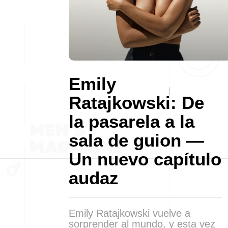
Emily
Ratajkowski: De
la pasarela a la
sala de guion —
Un nuevo capítulo
audaz
Emily Ratajkowski vuelve a
sorprender al mundo, y esta vez