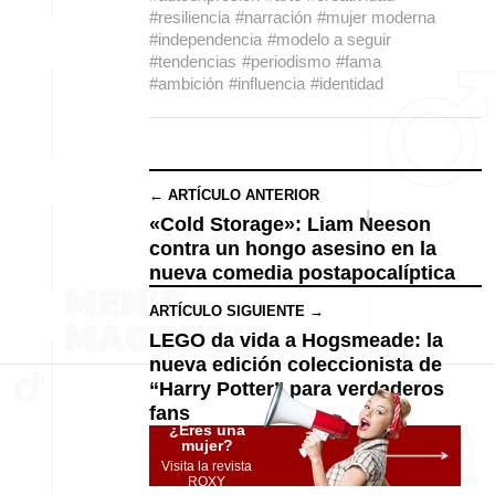
#resiliencia
#narración
#mujer moderna
#independencia
#modelo a seguir
#tendencias
#periodismo
#fama
#ambición
#influencia
#identidad
← ARTÍCULO ANTERIOR
«Cold Storage»: Liam Neeson
contra un hongo asesino en la
nueva comedia postapocalíptica
ARTÍCULO SIGUIENTE →
LEGO da vida a Hogsmeade: la
nueva edición coleccionista de
“Harry Potter” para verdaderos
fans
¿Eres una
mujer?
Visita la revista
ROXY