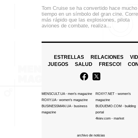
Tom Cruise se ha convertido hace mucho
tiempo en un símbolo del gran cine. Corre
más rápido que las explosiones, pilota
aviones de combate, realiza…
ESTRELLAS
RELACIONES
VI
JUEGOS
SALUD
FRESCO!
СO
MENSCULT.UA
- men's magazine
ROXY7.NET
- women's
ROXY.UA
- women's magazine
magazine
BUSINESSMAN.UA
- business
BUDUEMO.COM
- building
magazine
portal
4kiev.com
- market
archivo de noticias