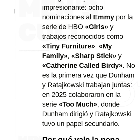
impresionante: ocho
nominaciones al
Emmy
por la
serie de HBO
«Girls»
y
trabajos reconocidos como
«Tiny Furniture»
,
«My
Family»
,
«Sharp Stick»
y
«Catherine Called Birdy»
. No
es la primera vez que Dunham
y Ratajkowski trabajan juntas:
en 2025 colaboraron en la
serie
«Too Much»
, donde
Dunham dirigió y Ratajkowski
tuvo un papel secundario.
Por qué vale la pena