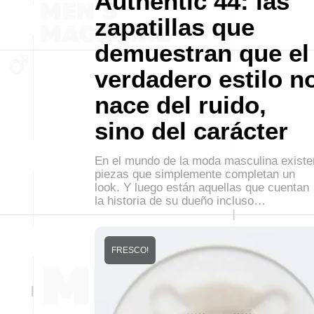
Authentic 44: las
zapatillas que
demuestran que el
verdadero estilo n
nace del ruido,
sino del carácter
En el mundo de la moda masculina existe
piezas que simplemente completan un
look. Y luego están aquellas que cuentan
la historia de su dueño incluso…
FRESCO!