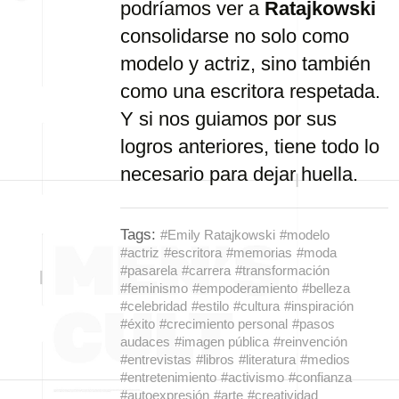
podríamos ver a
Ratajkowski
consolidarse no solo como
modelo y actriz, sino también
como una escritora respetada.
Y si nos guiamos por sus
logros anteriores, tiene todo lo
necesario para dejar huella.
Tags:
#Emily Ratajkowski
#modelo
#actriz
#escritora
#memorias
#moda
#pasarela
#carrera
#transformación
#feminismo
#empoderamiento
#belleza
#celebridad
#estilo
#cultura
#inspiración
#éxito
#crecimiento personal
#pasos
audaces
#imagen pública
#reinvención
#entrevistas
#libros
#literatura
#medios
#entretenimiento
#activismo
#confianza
#autoexpresión
#arte
#creatividad