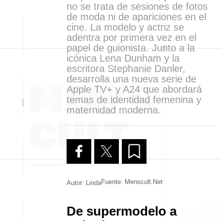
no se trata de sesiones de fotos
de moda ni de apariciones en el
cine. La modelo y actriz se
adentra por primera vez en el
papel de guionista. Junto a la
icónica Lena Dunham y la
escritora Stephanie Danler,
desarrolla una nueva serie de
Apple TV+ y A24 que abordará
temas de identidad femenina y
maternidad moderna.
Fuente: Menscult.net
Autor: Linda
De supermodelo a