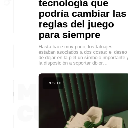
tecnología que
podría cambiar las
reglas del juego
para siempre
Hasta hace muy poco, los tatuajes
estaban asociados a dos cosas: el deseo
de dejar en la piel un símbolo importante 
la disposición a soportar dolor…
FRESCO!