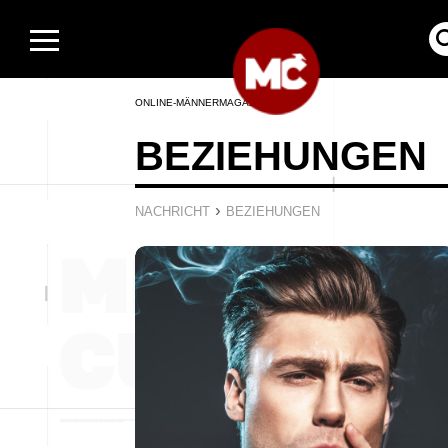
ONLINE-MÄNNERMAGAZIN
BEZIEHUNGEN
›
NACHRICHT
BEZIEHUNGEN