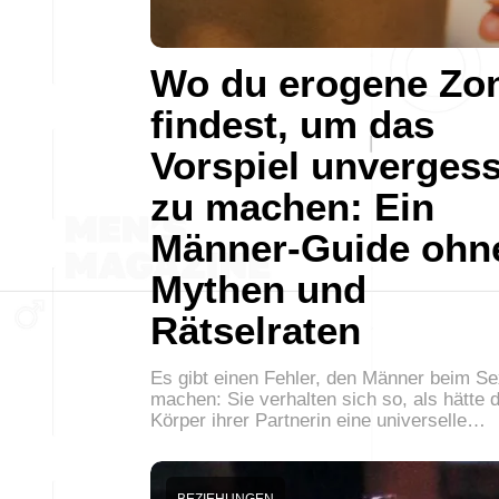
Wo du erogene Zo
findest, um das
Vorspiel unvergess
zu machen: Ein
Männer-Guide ohn
Mythen und
Rätselraten
Es gibt einen Fehler, den Männer beim Se
machen: Sie verhalten sich so, als hätte 
Körper ihrer Partnerin eine universelle…