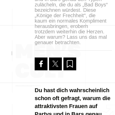
zulächeln, die du als „Bad Boys“
bezeichnen würdest. Diese
„Könige der Frechheit“, die
kaum ein normales Kompliment
herausbringen, erobern
trotzdem weiterhin die Herzen.
Aber warum? Lass uns das mal
genauer betrachten.
Du hast dich wahrscheinlich
schon oft gefragt, warum die
attraktivsten Frauen auf
Partys und in Bars genau