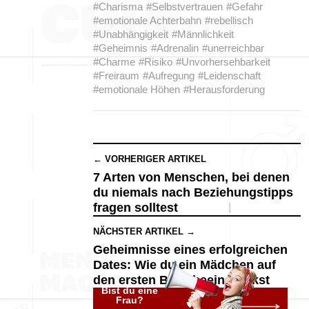
#Charisma
#Selbstvertrauen
#Gefahr
#emotionale Achterbahn
#rebellisch
#Unabhängigkeit
#Männlichkeit
#Geheimnis
#Adrenalin
#unerreichbar
#Charme
#Risiko
#Unvorhersehbarkeit
#Freiraum
#Aufregung
#Leidenschaft
#emotionale Höhen
#Herausforderung
← VORHERIGER ARTIKEL
7 Arten von Menschen, bei denen
du niemals nach Beziehungstipps
fragen solltest
NÄCHSTER ARTIKEL →
Geheimnisse eines erfolgreichen
Dates: Wie du ein Mädchen auf
den ersten Blick beeindruckst
Bist du eine
Frau?