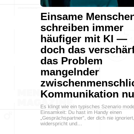
Einsame Mensche
schreiben immer
häufiger mit KI —
doch das verschärf
das Problem
mangelnder
zwischenmenschli
Kommunikation nu
Es klingt wie ein typisches Szenario mod
Einsamkeit: Du hast im Handy einen
„Gesprächspartner“, der dich nie ignoriert,
widerspricht und…