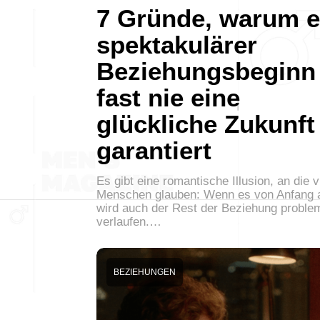
7 Gründe, warum e
spektakulärer
Beziehungsbeginn
fast nie eine
glückliche Zukunft
garantiert
Es gibt eine romantische Illusion, an die v
Menschen glauben: Wenn es von Anfang a
wird auch der Rest der Beziehung proble
verlaufen.…
BEZIEHUNGEN