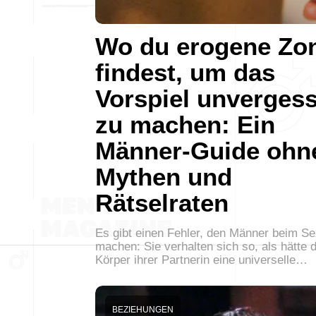
Wo du erogene Zo
findest, um das
Vorspiel unvergess
zu machen: Ein
Männer-Guide ohn
Mythen und
Rätselraten
Es gibt einen Fehler, den Männer beim Se
machen: Sie verhalten sich so, als hätte 
Körper ihrer Partnerin eine universelle…
BEZIEHUNGEN