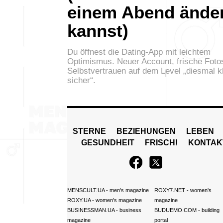
einem Abend ände
kannst)
Du öffnest die Dating-App mit leichtem
Optimismus. Neuer Account, frische Foto
Selbstvertrauen auf dem Level „diesmal k
sicher“.
STERNE
BEZIEHUNGEN
LEBEN
GESUNDHEIT
FRISCH!
KONTAK
MENSCULT.UA
- men's magazine
ROXY7.NET
- women's
ROXY.UA
- women's magazine
magazine
BUSINESSMAN.UA
- business
BUDUEMO.COM
- building
magazine
portal