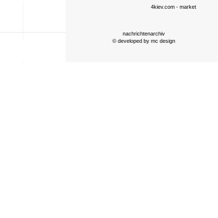
4kiev.com
- market
nachrichtenarchiv
© developed by
mc design