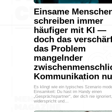
Einsame Mensche
schreiben immer
häufiger mit KI —
doch das verschärf
das Problem
mangelnder
zwischenmenschli
Kommunikation nu
Es klingt wie ein typisches Szenario mod
Einsamkeit: Du hast im Handy einen
„Gesprächspartner“, der dich nie ignoriert,
widerspricht und…