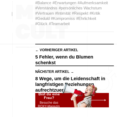
#Balance
#Erwartungen
#Aufmerksamkeit
#Verständnis
#persönliches Wachstum
#Vertrauen
#Intimität
#Respekt
#Kritik
#Geduld
#Kompromiss
#Ehrlichkeit
#Glück
#Teamarbeit
← VORHERIGER ARTIKEL
5 Fehler, wenn du Blumen
schenkst
NÄCHSTER ARTIKEL →
8 Wege, um die Leidenschaft in
langfristigen Beziehungen
aufrechtzuerhalten
Bist du eine
Frau?
Besuche das
ROXY-Magazin