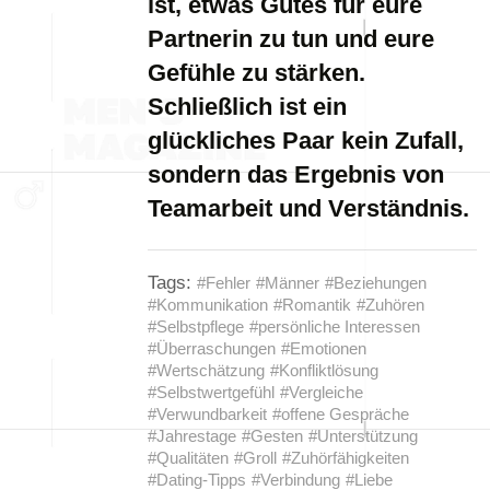
ist, etwas Gutes für eure
Partnerin zu tun und eure
Gefühle zu stärken.
Schließlich ist ein
glückliches Paar kein Zufall,
sondern das Ergebnis von
Teamarbeit und Verständnis.
Tags:
#Fehler
#Männer
#Beziehungen
#Kommunikation
#Romantik
#Zuhören
#Selbstpflege
#persönliche Interessen
#Überraschungen
#Emotionen
#Wertschätzung
#Konfliktlösung
#Selbstwertgefühl
#Vergleiche
#Verwundbarkeit
#offene Gespräche
#Jahrestage
#Gesten
#Unterstützung
#Qualitäten
#Groll
#Zuhörfähigkeiten
#Dating-Tipps
#Verbindung
#Liebe