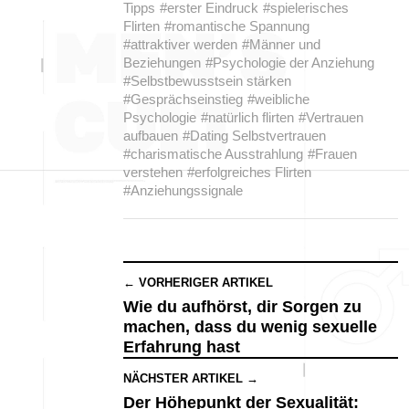
Tipps
#erster Eindruck
#spielerisches
Flirten
#romantische Spannung
#attraktiver werden
#Männer und
Beziehungen
#Psychologie der Anziehung
#Selbstbewusstsein stärken
#Gesprächseinstieg
#weibliche
Psychologie
#natürlich flirten
#Vertrauen
aufbauen
#Dating Selbstvertrauen
#charismatische Ausstrahlung
#Frauen
verstehen
#erfolgreiches Flirten
#Anziehungssignale
← VORHERIGER ARTIKEL
Wie du aufhörst, dir Sorgen zu
machen, dass du wenig sexuelle
Erfahrung hast
NÄCHSTER ARTIKEL →
Der Höhepunkt der Sexualität: