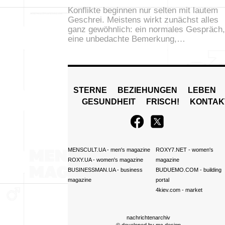
Konflikte beginnen nur selten mit lautem
Geschrei. Meistens wirkt zunächst alles
ganz gewöhnlich: ein normales Gespräch,
eine unbedachte Bemerkung,…
STERNE
BEZIEHUNGEN
LEBEN
GESUNDHEIT
FRISCH!
KONTAK
MENSCULT.UA
- men's magazine
ROXY7.NET
- women's
ROXY.UA
- women's magazine
magazine
BUSINESSMAN.UA
- business
BUDUEMO.COM
- building
magazine
portal
4kiev.com
- market
nachrichtenarchiv
© developed by
mc design