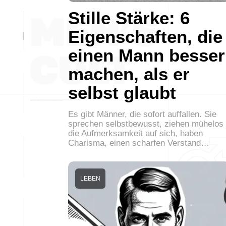
Stille Stärke: 6
Eigenschaften, die
einen Mann besser
machen, als er
selbst glaubt
Es gibt Männer, die sofort auffallen. Sie
sprechen selbstbewusst, ziehen mühelos
die Aufmerksamkeit auf sich, haben
Charisma, einen scharfen Verstand…
LEBEN