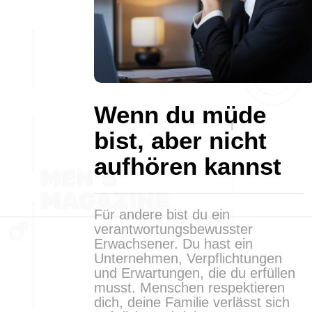
Wenn du müde
bist, aber nicht
aufhören kannst
Für andere bist du ein
verantwortungsbewusster
Erwachsener. Du hast ein
Unternehmen, Verpflichtungen
und Erwartungen, die du erfüllen
musst. Menschen respektieren
dich, deine Familie verlässt sich