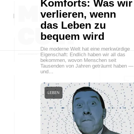
Komforts: Was wir
verlieren, wenn
das Leben zu
bequem wird
Die moderne Welt hat eine merkwürdige
Eigenschaft: Endlich haben wir all das
bekommen, wovon Menschen seit
Tausenden von Jahren geträumt haben —
und…
LEBEN