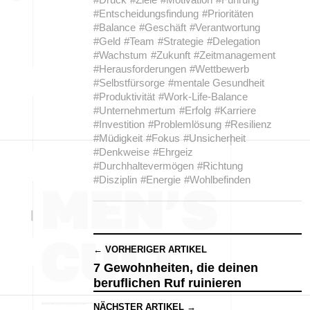
#Entscheidungsfindung
#Prioritäten
#Balance
#Geschäft
#Verantwortung
#Geld
#Team
#Strategie
#Delegation
#Wachstum
#Zukunft
#Zeitmanagement
#Herausforderungen
#Wettbewerb
#Selbstfürsorge
#mentale Gesundheit
#Produktivität
#Work-Life-Balance
#Unternehmertum
#Erfolg
#Karriere
#Investition
#Problemlösung
#Resilienz
#Müdigkeit
#Fokus
#Unsicherheit
#Denkweise
#Ehrgeiz
#Durchhaltevermögen
#Richtung
#Disziplin
#Energie
#Wohlbefinden
← VORHERIGER ARTIKEL
7 Gewohnheiten, die deinen
beruflichen Ruf ruinieren
NÄCHSTER ARTIKEL →