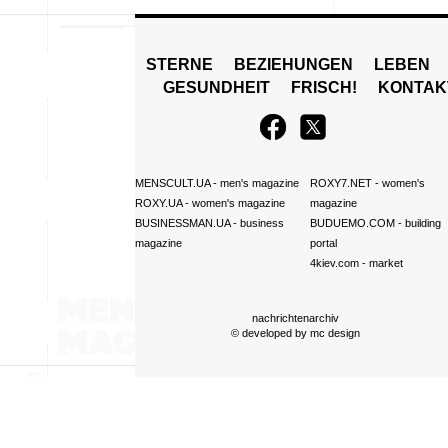
STERNE
BEZIEHUNGEN
LEBEN
GESUNDHEIT
FRISCH!
KONTAK
MENSCULT.UA
- men's magazine
ROXY7.NET
- women's
ROXY.UA
- women's magazine
magazine
BUSINESSMAN.UA
- business
BUDUEMO.COM
- building
magazine
portal
4kiev.com
- market
nachrichtenarchiv
© developed by
mc design