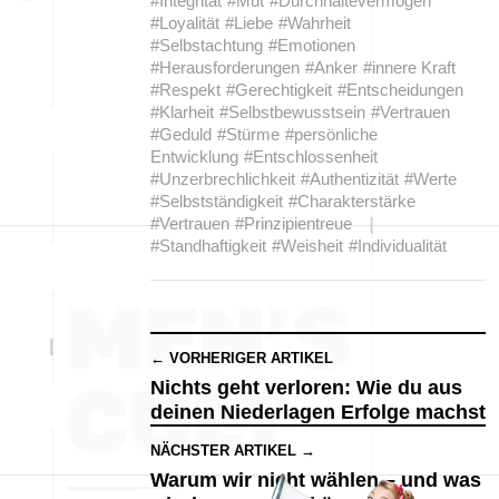
#Integrität
#Mut
#Durchhaltevermögen
#Loyalität
#Liebe
#Wahrheit
#Selbstachtung
#Emotionen
#Herausforderungen
#Anker
#innere Kraft
#Respekt
#Gerechtigkeit
#Entscheidungen
#Klarheit
#Selbstbewusstsein
#Vertrauen
#Geduld
#Stürme
#persönliche
Entwicklung
#Entschlossenheit
#Unzerbrechlichkeit
#Authentizität
#Werte
#Selbstständigkeit
#Charakterstärke
#Vertrauen
#Prinzipientreue
#Standhaftigkeit
#Weisheit
#Individualität
← VORHERIGER ARTIKEL
Nichts geht verloren: Wie du aus
deinen Niederlagen Erfolge machst
NÄCHSTER ARTIKEL →
Warum wir nicht wählen – und was