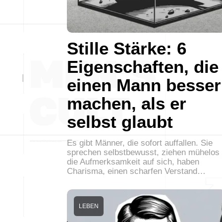
Stille Stärke: 6
Eigenschaften, die
einen Mann besser
machen, als er
selbst glaubt
Es gibt Männer, die sofort auffallen. Sie
sprechen selbstbewusst, ziehen mühelos
die Aufmerksamkeit auf sich, haben
Charisma, einen scharfen Verstand…
LEBEN