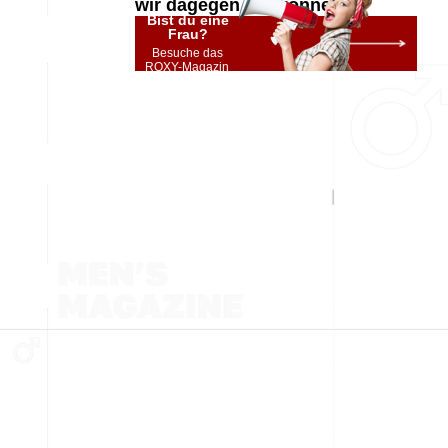
wir dagegen tun können
Bist du eine
Frau?
Besuche das
ROXY-Magazin