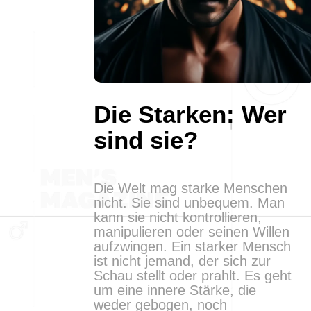
Die Starken: Wer
sind sie?
Die Welt mag starke Menschen
nicht. Sie sind unbequem. Man
kann sie nicht kontrollieren,
manipulieren oder seinen Willen
aufzwingen. Ein starker Mensch
ist nicht jemand, der sich zur
Schau stellt oder prahlt. Es geht
um eine innere Stärke, die
weder gebogen, noch