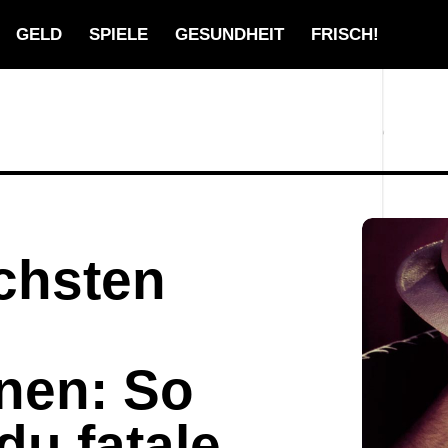
GELD
SPIELE
GESUNDHEIT
FRISCH!
ichsten
nen: So
du fatale