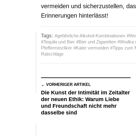
vermeiden und sicherzustellen, dass
Erinnerungen hinterlässt!
Tags:
#gefährliche Alkohol-Kombinationen
#Wei
#Tequila und Bier
#Bier und Zigaretten
#Wodka u
Pfefferminzlikör
#Kater vermeiden
#Tipps zum 
Ratschläge
← VORHERIGER ARTIKEL
Die Kunst der Intimität im Zeitalter
der neuen Ethik: Warum Liebe
und Freundschaft nicht mehr
dasselbe sind