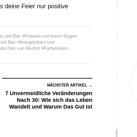
 deine Feier nur positive
n und Bier
#Rotwein und leerer Magen
nd Bier
#Anisgetränke und
Mischen von Alkohol
#Partytrinken
NÄCHSTER ARTIKEL →
7 Unvermeidliche Veränderungen
Nach 30: Wie sich das Leben
Wandelt und Warum Das Gut Ist