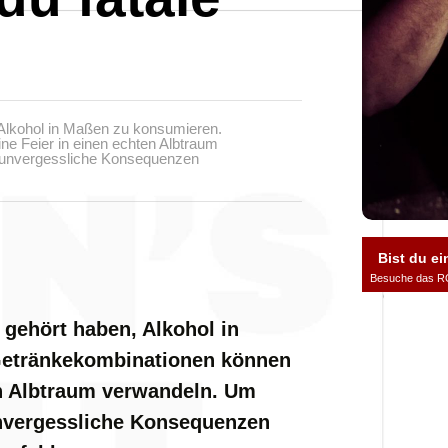
, Alkohol in Maßen zu konsumieren.
ne Feier in einen echten Albtraum
 unvergessliche Konsequenzen
.
Bist du ei
Besuche das R
t gehört haben, Alkohol in
Getränkekombinationen können
en Albtraum verwandeln. Um
unvergessliche Konsequenzen