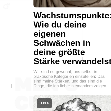
Wachstumspunkte
Wie du deine
eigenen
Schwächen in
deine größte
Stärke verwandels
Wir sind es gewohnt, uns selbst in
praktische Kategorien einzuteilen: Das
sind meine Stärken, und das sind die
Dinge, die ich lieber niemandem zeigen…
LEBEN