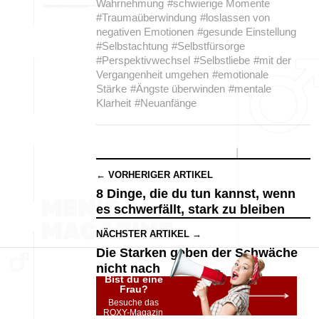
Wahrnehmung
#schwierige Momente
#Traumaüberwindung
#loslassen von
negativen Emotionen
#gesunde Einstellung
#Selbstachtung
#Selbstfürsorge
#Perspektivwechsel
#Selbstliebe
#mit der
Vergangenheit umgehen
#emotionale
Stärke
#Ängste überwinden
#mentale
Klarheit
#Neuanfänge
← VORHERIGER ARTIKEL
8 Dinge, die du tun kannst, wenn
es schwerfällt, stark zu bleiben
NÄCHSTER ARTIKEL →
Die Starken geben der Schwäche
nicht nach
Bist du eine
Frau?
Besuche das
ROXY-Magazin