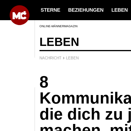
STERNE
BEZIEHUNGEN
LEBEN
ONLINE-MÄNNERMAGAZIN
LEBEN
›
NACHRICHT
LEBEN
8
Kommunikat
die dich z
machen, mi