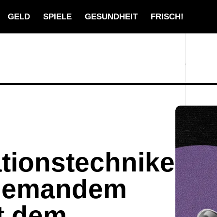
GELD
SPIELE
GESUNDHEIT
FRISCH!
ionstechniken,
u jemandem
t dem