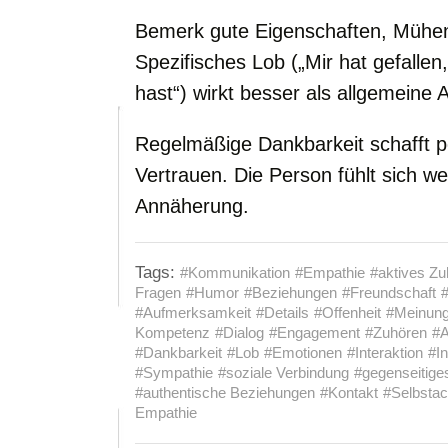
Bemerk gute Eigenschaften, Mühen
Spezifisches Lob („Mir hat gefallen,
hast“) wirkt besser als allgemeine
Regelmäßige Dankbarkeit schafft p
Vertrauen. Die Person fühlt sich w
Annäherung.
Tags:
#Kommunikation
#Empathie
#aktives Zu
Fragen
#Humor
#Beziehungen
#Freundschaft
#Aufmerksamkeit
#Details
#Offenheit
#Meinun
Kompetenz
#Dialog
#Engagement
#Zuhören
#
#Dankbarkeit
#Lob
#Emotionen
#Interaktion
#In
#Sympathie
#soziale Verbindung
#gegenseitige
#authentische Beziehungen
#Kontakt
#Selbstac
Empathie