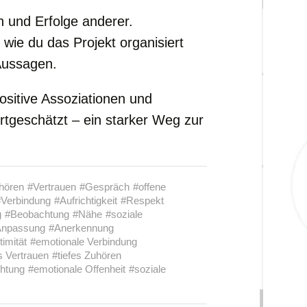
 und Erfolge anderer.
 wie du das Projekt organisiert
 Aussagen.
ositive Assoziationen und
ertgeschätzt – ein starker Weg zur
hören
#Vertrauen
#Gespräch
#offene
#Verbindung
#Aufrichtigkeit
#Respekt
g
#Beobachtung
#Nähe
#soziale
Anpassung
#Anerkennung
timität
#emotionale Verbindung
s Vertrauen
#tiefes Zuhören
htung
#emotionale Offenheit
#soziale