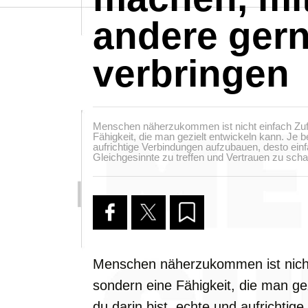
andere gern
verbringen
Menschen näherzukommen ist nicht einfach Zufa
Fähigkeit, die man gezielt entwickeln kann. Je b
aufrichtige Verbindungen aufzubauen, desto einf
Gleichgesinnte zu treffen und Vertrauen zu scha
Menschen näherzukommen ist nicht 
sondern eine Fähigkeit, die man ge
du darin bist, echte und aufrichti