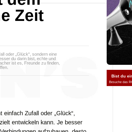
e Zeit
ll oder „Glück“, sondern eine
esser du darin bist, echte und
acher ist es, Freunde zu finden,
ffen.
Bist du ei
Besuche das R
einfach Zufall oder „Glück“,
zielt entwickeln kann. Je besser
ge Verbindungen aufzubauen, desto