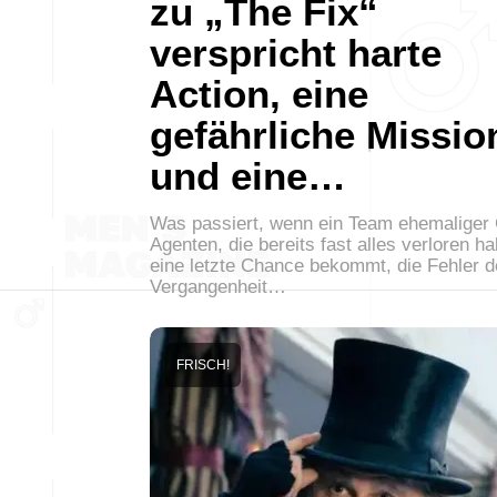
zu „The Fix“
verspricht harte
Action, eine
gefährliche Missio
und eine…
Was passiert, wenn ein Team ehemaliger 
Agenten, die bereits fast alles verloren h
eine letzte Chance bekommt, die Fehler d
Vergangenheit…
FRISCH!