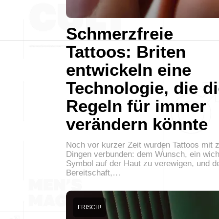
Schmerzfreie
Tattoos: Briten
entwickeln eine
Technologie, die d
Regeln für immer
verändern könnte
Noch vor kurzer Zeit wurden Tattoos mit 
Dingen verbunden: dem Wunsch, ein wich
Symbol auf der Haut zu verewigen, und d
Bereitschaft,…
FRISCH!