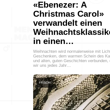
«Ebenezer: A
Christmas Carol»
verwandelt einen
Weihnachtsklassik
in einen…
Weihnachten wird normalerweise mit Lich
Geschenken, dem warmen Schein des K
und alten, guten Geschichten verbunden, 
wir uns jedes Jahr…
FRISCH!