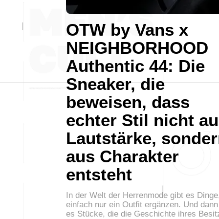
OTW by Vans x
NEIGHBORHOOD
Authentic 44: Die
Sneaker, die
beweisen, dass
echter Stil nicht a
Lautstärke, sonde
aus Charakter
entsteht
In der Welt der Herrenmode gibt es Dinge,
einfach nur ein Outfit ergänzen. Und dann
es Stücke, die die Geschichte ihres Besit