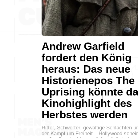
Andrew Garfield
fordert den König
heraus: Das neue
Historienepos The
Uprising könnte d
Kinohighlight des
Herbstes werden
Ritter, Schwerter, gewaltige Schlachten u
der Kampf um Freiheit – Hollywood schei