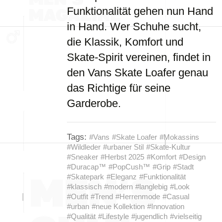
Funktionalität gehen nun Hand
in Hand. Wer Schuhe sucht,
die Klassik, Komfort und
Skate-Spirit vereinen, findet in
den Vans Skate Loafer genau
das Richtige für seine
Garderobe.
Tags:
#Vans
#Skate Loafer
#Mokassins
#Wildleder
#urbaner Stil
#Skate-Kultur
#Sneaker
#Herbst 2025
#Komfort
#Design
#Duracap™
#PopCush™
#Grip
#Stadt
#Skatepark
#Eleganz
#Funktionalität
#klassisch
#modern
#langlebig
#Look
#Outfit
#Trend
#Herrenmode
#Casual
#urban
#neue Kollektion
#Innovation
#Qualität
#Lifestyle
#jugendlich
#vielseitig