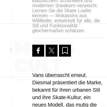
klassischem Schuhwerk und
modernen Sneakern verwischt.
Lernen Sie die Skate Loafer
kennen — Mokassins aus
Wildleder, entwickelt für alle, die
Stil und Funktionalität
gleichermaßen schätzen.
Vans überrascht erneut.
Diesmal präsentiert die Marke,
bekannt für ihren urbanen Stil
und ihre Skate-Kultur, ein
neues Modell, das mutig die