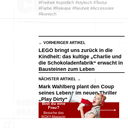
#Freiheit
#sportlich
#stylisch
#Textur
#Farbe
#Release
#Neuheit
#Accessoire
#ikonisch
← VORHERIGER ARTIKEL
LEGO bringt uns zurück in die
Kindheit: das kultige „Charlie und
die Schokoladenfabrik“ erwacht in
Bausteinen zum Leben
NÄCHSTER ARTIKEL →
Mark Wahlberg plant den Coup
seines Lebens im neuen Thriller
„Play Dirty“
Bist du eine
Frau?
Besuche das
ROXY-Magazin