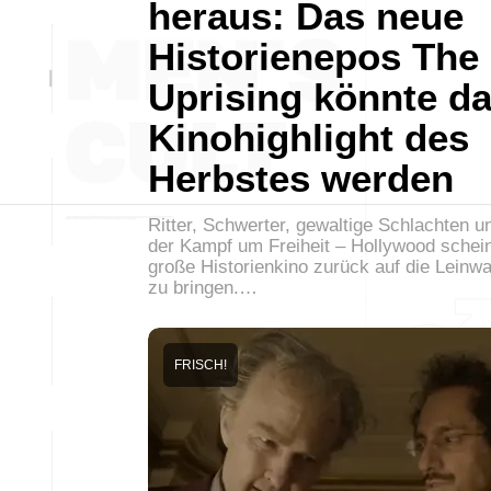
heraus: Das neue
Historienepos The
Uprising könnte d
Kinohighlight des
Herbstes werden
Ritter, Schwerter, gewaltige Schlachten u
der Kampf um Freiheit – Hollywood schei
große Historienkino zurück auf die Leinw
zu bringen.…
FRISCH!