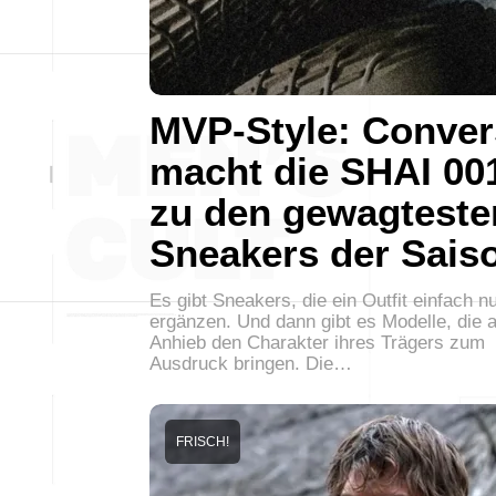
MVP-Style: Conver
macht die SHAI 00
zu den gewagteste
Sneakers der Sais
Es gibt Sneakers, die ein Outfit einfach n
ergänzen. Und dann gibt es Modelle, die a
Anhieb den Charakter ihres Trägers zum
Ausdruck bringen. Die…
FRISCH!