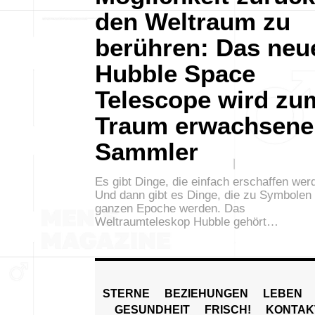
den Weltraum zu
berühren: Das neu
Hubble Space
Telescope wird zu
Traum erwachsene
Sammler
Es gibt Dinge, die einfach erschaffen wer
Und dann gibt es Dinge, die zu Symbolen 
ganzen Epoche werden. Das
Weltraumteleskop Hubble gehört…
STERNE
BEZIEHUNGEN
LEBEN
GESUNDHEIT
FRISCH!
KONTAK