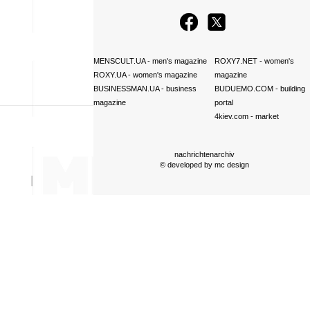
MENSCULT.UA
- men's magazine
ROXY7.NET
- women's
ROXY.UA
- women's magazine
magazine
BUSINESSMAN.UA
- business
BUDUEMO.COM
- building
magazine
portal
4kiev.com
- market
nachrichtenarchiv
© developed by
mc design