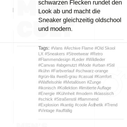
schwarzen Flecken rundet den
Look ab und macht die
Sneaker gleichzeitig oldschool
und modern.
Tags:
#Vans
#Archive Flame
#Old Skool
LX
#Sneakers
#Streetwear
#Retro
#Flammendesign
#Leder
#Wildleder
#Canvas
#abgenutzt
#Mode
#urban
#Stil
#kühn
#Farbverlauf
#schwarz-orange
#grün-lila
#weiß-grau
#casual
#Komfort
#Waffelsohle
#Metallösen
#Zunge
#ikonisch
#Kollektion
#limitierte Auflage
#Energie
#Kühnheit
#modern
#klassisch
#schick
#Straßenstil
#flammend
#Explosion
#kantig
#coole Ästhetik
#Trend
#Vintage
#auffällig