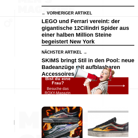
← VORHERIGER ARTIKEL
LEGO und Ferrari vereint: der
gigantische 12Cilindri Spider aus
einer halben Million Steine
begeistert New York
NÄCHSTER ARTIKEL →
SKIMS bringt Stil in den Pool: neue
Badeanzüge mit aufblasbaren
Accessoires
Bist du eine
Frau?
Besuche das
ROXY-Magazin