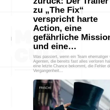
zurück: Der Trailer
zu „The Fix“
verspricht harte
Action, eine
gefährliche Missio
und eine…
Was passiert, wenn ein Team ehemaliger 
Agenten, die bereits fast alles verloren h
eine letzte Chance bekommt, die Fehler d
Vergangenheit…
FRISCH!