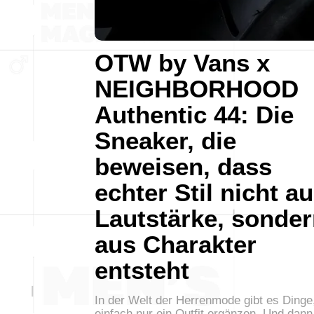
OTW by Vans x
NEIGHBORHOOD
Authentic 44: Die
Sneaker, die
beweisen, dass
echter Stil nicht a
Lautstärke, sonde
aus Charakter
entsteht
In der Welt der Herrenmode gibt es Dinge,
einfach nur ein Outfit ergänzen. Und dann