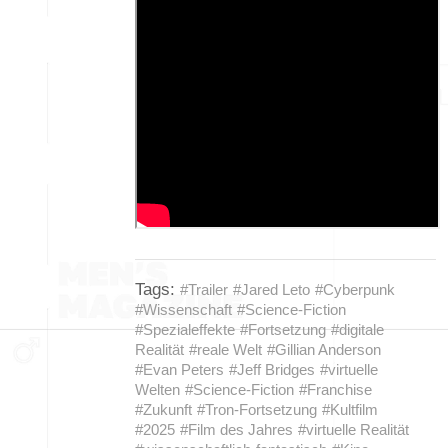
Tags:
#Trailer
#Jared Leto
#Cyberpunk
#Wissenschaft
#Science-Fiction
#Spezialeffekte
#Fortsetzung
#digitale
Realität
#reale Welt
#Gillian Anderson
#Evan Peters
#Jeff Bridges
#virtuelle
Welten
#Science-Fiction
#Franchise
#Zukunft
#Tron-Fortsetzung
#Kultfilm
#2025
#Film des Jahres
#virtuelle Realität