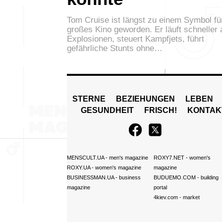
Tom Cruise ist längst zu einem Symbol fü
großes Kino geworden. Er läuft schneller 
Explosionen, steuert Kampfjets, führt
gefährliche Stunts ohne…
STERNE
BEZIEHUNGEN
LEBEN
GESUNDHEIT
FRISCH!
KONTAK
MENSCULT.UA
- men's magazine
ROXY7.NET
- women's
ROXY.UA
- women's magazine
magazine
BUSINESSMAN.UA
- business
BUDUEMO.COM
- building
magazine
portal
4kiev.com
- market