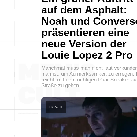
auf dem Asphalt:
Noah und Convers
präsentieren eine
neue Version der
Louie Lopez 2 Pro
Manchmal muss man nicht laut verkünden
man ist, um Aufmerksamkeit zu erregen. 
reicht, mit dem richtigen Paar Sneaker au
Straße zu gehen.
FRISCH!