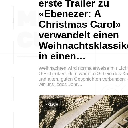
erste Trailer zu
«Ebenezer: A
Christmas Carol»
verwandelt einen
Weihnachtsklassik
in einen…
Weihnachten wird normalerweise mit Lich
Geschenken, dem warmen Schein des K
und alten, guten Geschichten verbunden, 
wir uns jedes Jahr…
FRISCH!