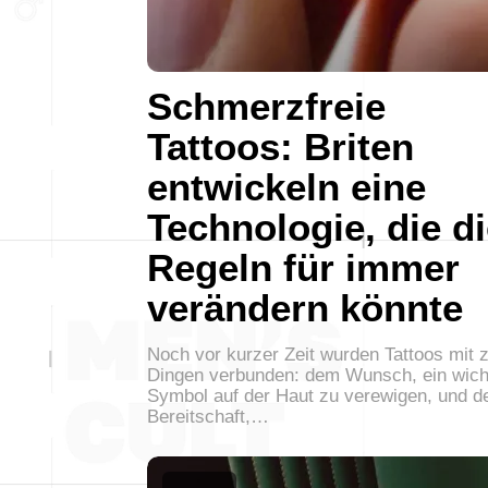
Schmerzfreie
Tattoos: Briten
entwickeln eine
Technologie, die d
Regeln für immer
verändern könnte
Noch vor kurzer Zeit wurden Tattoos mit 
Dingen verbunden: dem Wunsch, ein wich
Symbol auf der Haut zu verewigen, und d
Bereitschaft,…