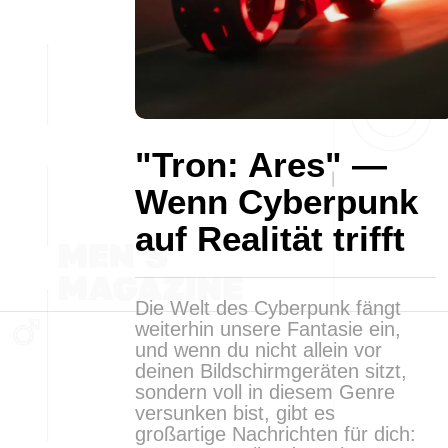
"Tron: Ares" —
Wenn Cyberpunk
auf Realität trifft
Die Welt des Cyberpunk fängt
weiterhin unsere Fantasie ein,
und wenn du nicht allein vor
deinen Bildschirmgeräten sitzt,
sondern voll in diesem Genre
versunken bist, gibt es
großartige Nachrichten für dich: