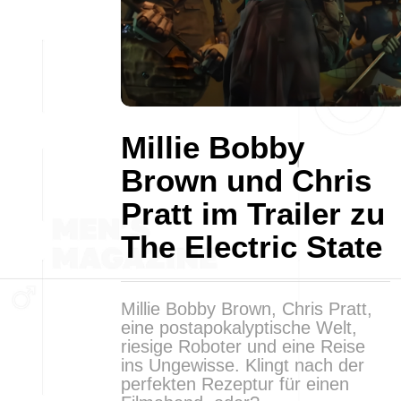
Millie Bobby
Brown und Chris
Pratt im Trailer zu
The Electric State
Millie Bobby Brown, Chris Pratt,
eine postapokalyptische Welt,
riesige Roboter und eine Reise
ins Ungewisse. Klingt nach der
perfekten Rezeptur für einen