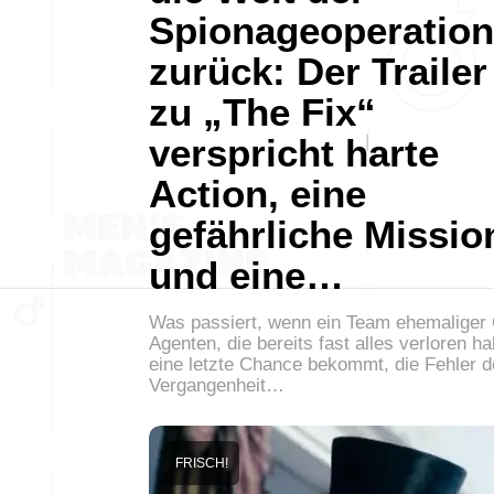
Spionageoperatio
zurück: Der Trailer
zu „The Fix“
verspricht harte
Action, eine
gefährliche Missio
und eine…
Was passiert, wenn ein Team ehemaliger 
Agenten, die bereits fast alles verloren h
eine letzte Chance bekommt, die Fehler d
Vergangenheit…
FRISCH!