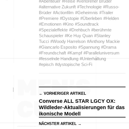
#Abenteuer
#Reise
#verlorener Bruder
#alternative Zukunft
#Technologie
#Russo-
Brüder
#Actionfilm
#Geheimnis
#Trailer
#Premiere
#Dystopie
#Überleben
#Helden
#Emotionen
#Kino
#Soundtrack
#Spezialeffekte
#Drehbuch
#berühmte
Schauspieler
#Ke Huy Quan
#Stanley
Tucci
#Woody Harrelson
#Anthony Mackie
#Giancarlo Esposito
#Spannung
#Drama
#Freundschaft
#Kampf
#Paralleluniversum
#fesselnde Handlung
#Unterhaltung
#episch
#dystopische Sci-Fi
← VORHERIGER ARTIKEL
Converse ALL STAR LGCY OX:
Wildleder-Aktualisierungen für das
ikonische Modell
NÄCHSTER ARTIKEL →