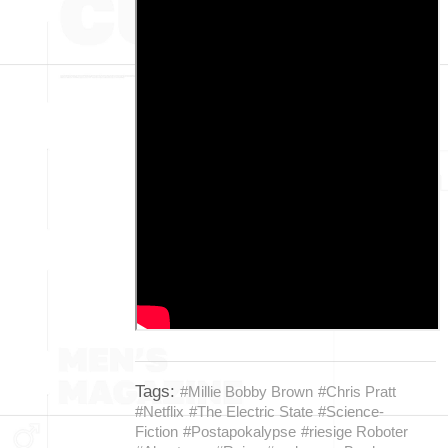
Tags:
#Millie Bobby Brown
#Chris Pratt
#Netflix
#The Electric State
#Science-
Fiction
#Postapokalypse
#riesige Roboter