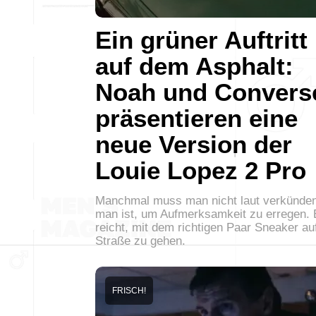
Ein grüner Auftritt
auf dem Asphalt:
Noah und Convers
präsentieren eine
neue Version der
Louie Lopez 2 Pro
Manchmal muss man nicht laut verkünden
man ist, um Aufmerksamkeit zu erregen. 
reicht, mit dem richtigen Paar Sneaker au
Straße zu gehen.
FRISCH!