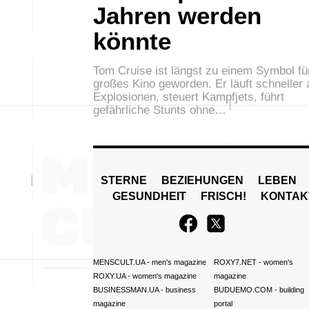
Jahren werden
könnte
Tom Cruise ist längst zu einem Symbol fü
großes Kino geworden. Er läuft schneller 
Explosionen, steuert Kampfjets, führt
gefährliche Stunts ohne…
STERNE
BEZIEHUNGEN
LEBEN
GESUNDHEIT
FRISCH!
KONTAK
MENSCULT.UA
- men's magazine
ROXY7.NET
- women's
ROXY.UA
- women's magazine
magazine
BUSINESSMAN.UA
- business
BUDUEMO.COM
- building
magazine
portal