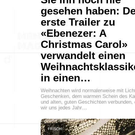
gesehen haben: De
erste Trailer zu
«Ebenezer: A
Christmas Carol»
verwandelt einen
Weihnachtsklassik
in einen…
Weihnachten wird normalerweise mit Lich
Geschenken, dem warmen Schein des K
und alten, guten Geschichten verbunden, 
wir uns jedes Jahr…
FRISCH!