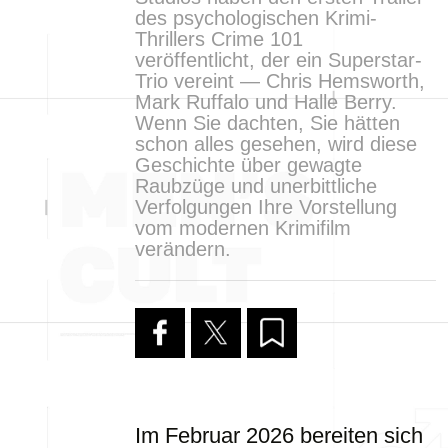
des psychologischen Krimi-
Thrillers Crime 101
veröffentlicht, der ein Superstar-
Trio vereint — Chris Hemsworth,
Mark Ruffalo und Halle Berry.
Wenn Sie dachten, Sie hätten
schon alles gesehen, wird diese
Geschichte über gewagte
Raubzüge und unerbittliche
Verfolgungen Ihre Vorstellung
vom modernen Krimifilm
verändern.
Im Februar 2026 bereiten sich