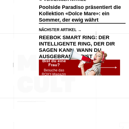
Poolside Paradiso präsentiert die
Kollektion «Dolce Mare»: ein
Sommer, der ewig währt
NÄCHSTER ARTIKEL →
REEBOK SMART RING: DER
INTELLIGENTE RING, DER DIR
SAGEN KANN, WANN DU
AUSGEBRANNT BIST
Bist du eine
Frau?
Besuche das
ROXY-Magazin