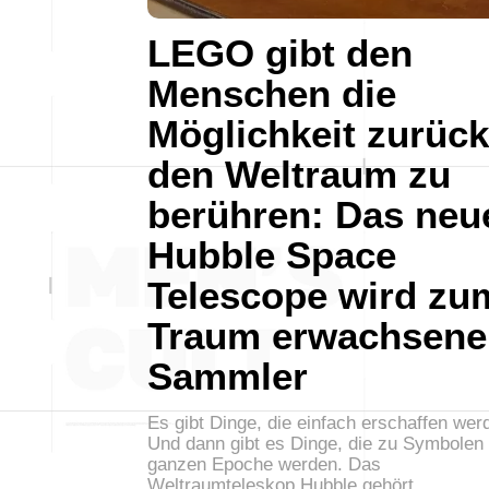
LEGO gibt den
Menschen die
Möglichkeit zurück
den Weltraum zu
berühren: Das neu
Hubble Space
Telescope wird zu
Traum erwachsene
Sammler
Es gibt Dinge, die einfach erschaffen wer
Und dann gibt es Dinge, die zu Symbolen 
ganzen Epoche werden. Das
Weltraumteleskop Hubble gehört…