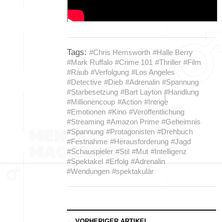
Tags:
#Chris Hemsworth
#Halle Berry
#Mark Ruffalo
#Crime 101
#Thriller
#Film
#Raub
#Verfolgung
#Los Angeles
#Detective
#Dieb
#Adrenalin
#Spannung
#Starbesetzung
#Bart Layton
#Handlung
#Millionencoup
#Action
#Intrige
#Emotionen
#Kino
#Veröffentlichung
#Streaming
#Amazon Prime
#Geheimnis
#Spannung
#Protagonisten
#Drehbuch
#Festnahme
#Herausforderung
#Jagd
#Schauspieler
#Stil
#Mut
#Intelligenz
#Spektakel
#Erfolg
#Adrenalin
#Wendungen
#spektakulär
← VORHERIGER ARTIKEL