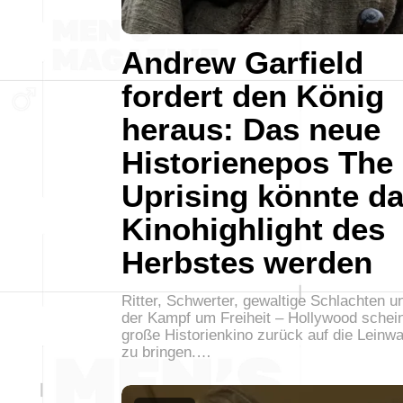
Andrew Garfield
fordert den König
heraus: Das neue
Historienepos The
Uprising könnte d
Kinohighlight des
Herbstes werden
Ritter, Schwerter, gewaltige Schlachten u
der Kampf um Freiheit – Hollywood schei
große Historienkino zurück auf die Leinw
zu bringen.…