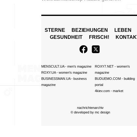
STERNE
BEZIEHUNGEN
LEBEN
GESUNDHEIT
FRISCH!
KONTAK
MENSCULT.UA
- men's magazine
ROXY7.NET
- women's
ROXY.UA
- women's magazine
magazine
BUSINESSMAN.UA
- business
BUDUEMO.COM
- building
magazine
portal
4kiev.com
- market
nachrichtenarchiv
© developed by
mc design