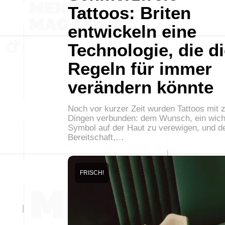
Tattoos: Briten
entwickeln eine
Technologie, die d
Regeln für immer
verändern könnte
Noch vor kurzer Zeit wurden Tattoos mit 
Dingen verbunden: dem Wunsch, ein wich
Symbol auf der Haut zu verewigen, und d
Bereitschaft,…
FRISCH!