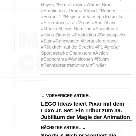
Hayes
#Film
#Trailer
#Warner Bros.
#Emotionen
#Drama
#Sport
#Rennen
#Formel 1
#Regisseur
#Joseph Kosinski
#Silverstone
#Las Vegas
#Abu Dhabi
#Monza
#Lewis Hamilton
#Soundtrack
#Hans Zimmer
#Produktion
#Schauspieler
#Star
#Rennwagen
#Herausforderung
#Rückkehr auf die Strecke
#F1
#großer
Sport
#starke Charaktere
#Action
#Sportdrama
#Ambitionen
#Ruhm
#Rennfahrer
#emotional
#Thriller
← VORHERIGER ARTIKEL
LEGO Ideas feiert Pixar mit dem
Luxo Jr. Set: Ein Tribut zum 39.
Jubiläum der Magie der Animation
NÄCHSTER ARTIKEL →
Sporty & Rich präsentiert die