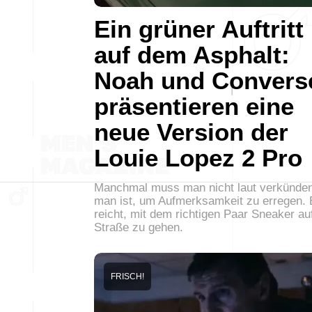
Ein grüner Auftritt
auf dem Asphalt:
Noah und Convers
präsentieren eine
neue Version der
Louie Lopez 2 Pro
Manchmal muss man nicht laut verkünden
man ist, um Aufmerksamkeit zu erregen. 
reicht, mit dem richtigen Paar Sneaker au
Straße zu gehen.
FRISCH!