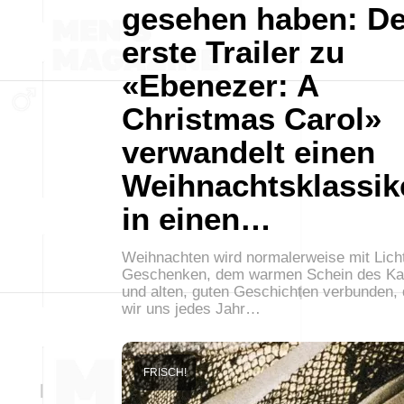
gesehen haben: De
erste Trailer zu
«Ebenezer: A
Christmas Carol»
verwandelt einen
Weihnachtsklassik
in einen…
Weihnachten wird normalerweise mit Lich
Geschenken, dem warmen Schein des K
und alten, guten Geschichten verbunden, 
wir uns jedes Jahr…
FRISCH!