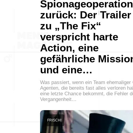
Spionageoperatio
zurück: Der Trailer
zu „The Fix“
verspricht harte
Action, eine
gefährliche Missio
und eine…
Was passiert, wenn ein Team ehemaliger 
Agenten, die bereits fast alles verloren h
eine letzte Chance bekommt, die Fehler d
Vergangenheit…
FRISCH!