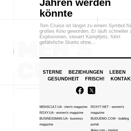
Jahren werden
könnte
Tom Cruise ist längst zu einem Symbol fü
großes Kino geworden. Er läuft schneller 
Explosionen, steuert Kampfjets, führt
gefährliche Stunts ohne…
STERNE
BEZIEHUNGEN
LEBEN
GESUNDHEIT
FRISCH!
KONTAK
MENSCULT.UA
- men's magazine
ROXY7.NET
- women's
ROXY.UA
- women's magazine
magazine
BUSINESSMAN.UA
- business
BUDUEMO.COM
- building
magazine
portal
4kiev.com
- market