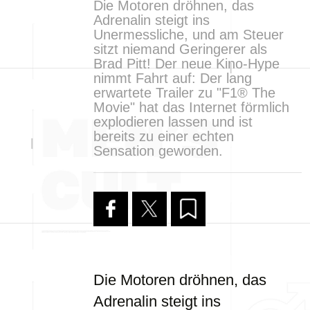
Die Motoren dröhnen, das
Adrenalin steigt ins
Unermessliche, und am Steuer
sitzt niemand Geringerer als
Brad Pitt! Der neue Kino-Hype
nimmt Fahrt auf: Der lang
erwartete Trailer zu "F1® The
Movie" hat das Internet förmlich
explodieren lassen und ist
bereits zu einer echten
Sensation geworden.
Die Motoren dröhnen, das
Adrenalin steigt ins