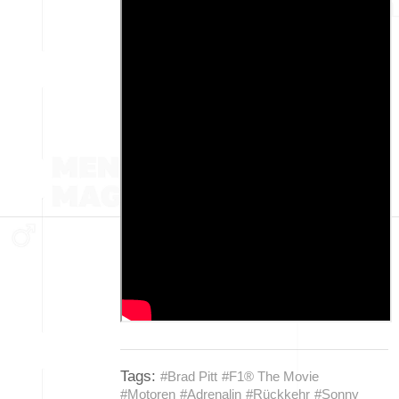
Tags:
#Brad Pitt
#F1® The Movie
#Motoren
#Adrenalin
#Rückkehr
#Sonny